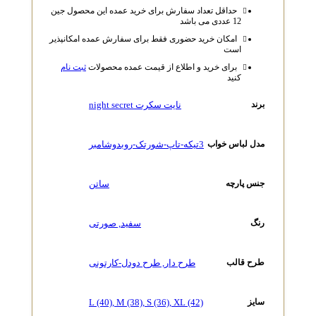
حداقل تعداد سفارش برای خرید عمده این محصول جین
12 عددی می باشد
امکان خرید حضوری فقط برای سفارش عمده امکانپذیر
است
برای خرید و اطلاع از قیمت عمده محصولات
ثبت نام
کنید
نایت سکرت night secret
برند
3تیکه-تاپ-شورتک-روبدوشامبر
مدل لباس خواب
ساتن
جنس پارچه
سفید
,
صورتی
رنگ
طرح دار
,
طرح دودل-کارتونی
طرح قالب
L (40)
,
M (38)
,
S (36)
,
XL (42)
سایز