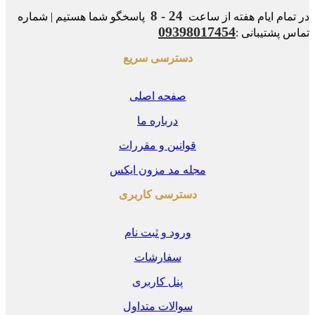
24 - 8
مام ایام هفته از ساعت
پاسخگو شما هستیم | شماره
09398017454
 پشتیبانی :
دسترسی سریع
صفحه اصلی
درباره ما
قوانین و مقررات
مجله مد مزون ایکس
دسترسی کاربری
ورود و ثبت نام
سفارشات
پنل کاربری
سوالات متداول