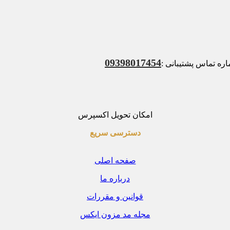
09398017454
ه تماس پشتیبانی :
امکان تحویل اکسپرس
دسترسی سریع
صفحه اصلی
درباره ما
قوانین و مقررات
مجله مد مزون ایکس