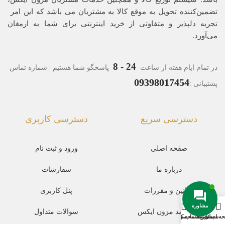
تضمین‌کننده‌ تحویل به موقع کالا به مشتریان می باشد که این امر
تجربه‌ دلپذیر و متفاوتی از خرید اینترنتی برای شما به ارمغان
می‌آورد.
24 - 8
در تمام ایام هفته از ساعت
پاسخگو شما هستیم | شماره تماس
09398017454
پشتیبانی :
دسترسی سریع
دسترسی کاربری
صفحه اصلی
ورود و ثبت نام
درباره ما
سفارشات
قوانین و مقررات
پنل کاربری
مشاوره
مجله مد مزون ایکس
سوالات متداول
ه اصلی
سبد خرید
مقایسه محصول
حساب کاربری