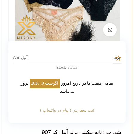
بزرگنمایی تصویر
آنیل Anil
برند
[stock_status]
تمامی قیمت ها در تاریخ امروز
آگوست 9, 2026
بروز
می‌باشد
ثبت سفارش ( پیام در واتساپ )
شورت زنانه بیکینی برند آنیل کد 907