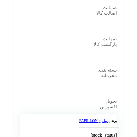
ضمانت
اصالت کالا
ضمانت
بازگشت کالا
بسته بندی
محرمانه
تحویل
اکسپرس
پاپیلون PAPILLON
برند
[stock_status]