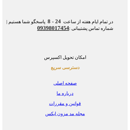
24 - 8
در تمام ایام هفته از ساعت
پاسخگو شما هستیم |
09398017454
شماره تماس پشتیبانی :
امکان تحویل اکسپرس
دسترسی سریع
صفحه اصلی
درباره ما
قوانین و مقررات
مجله مد مزون ایکس