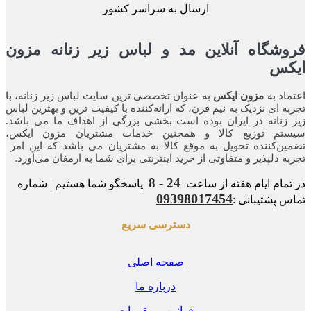
ارسال به سراسر کشور
شگاه آنلاین مد و لباس زیر زنانه مزون
کس
اد به
مزون ایکس
به عنوان تخصصی ترین سایت لباس زیر زنانه، با
ه ای نزدیک به نیم قرن، که ارائه‌کننده با کیفیت ترین و بهترین لباس
زنانه در ایران بوده ‌است بخشی بزرگی از اهداف ما می باشد.
تم توزیع کالا و همچنین خدمات مشتریان مزون ایکس،
ن‌کننده‌ تحویل به موقع کالا به مشتریان می باشد که این امر
ه‌ دلپذیر و متفاوتی از خرید اینترنتی برای شما به ارمغان می‌آورد.
24 - 8
مام ایام هفته از ساعت
پاسخگو شما هستیم | شماره
09398017454
 پشتیبانی :
دسترسی سریع
صفحه اصلی
درباره ما
قوانین و مقررات