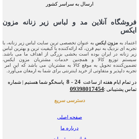
ارسال به سراسر کشور
شگاه آنلاین مد و لباس زیر زنانه مزون
کس
اد به
مزون ایکس
به عنوان تخصصی ترین سایت لباس زیر زنانه، با
ه ای نزدیک به نیم قرن، که ارائه‌کننده با کیفیت ترین و بهترین لباس
زنانه در ایران بوده ‌است بخشی بزرگی از اهداف ما می باشد.
تم توزیع کالا و همچنین خدمات مشتریان مزون ایکس،
ن‌کننده‌ تحویل به موقع کالا به مشتریان می باشد که این امر
ه‌ دلپذیر و متفاوتی از خرید اینترنتی برای شما به ارمغان می‌آورد.
24 - 8
مام ایام هفته از ساعت
پاسخگو شما هستیم | شماره
09398017454
 پشتیبانی :
دسترسی سریع
صفحه اصلی
درباره ما
قوانین و مقررات