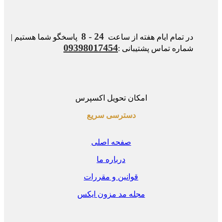
24 - 8
در تمام ایام هفته از ساعت
پاسخگو شما هستیم |
09398017454
شماره تماس پشتیبانی :
امکان تحویل اکسپرس
دسترسی سریع
صفحه اصلی
درباره ما
قوانین و مقررات
مجله مد مزون ایکس