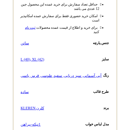
حداقل تعداد سفارش برای خرید عمده این محصول جین
12 عددی می باشد
امکان خرید حضوری فقط برای سفارش عمده امکانپذیر
است
برای خرید و اطلاع از قیمت عمده محصولات
ثبت نام
کنید
ساتن
جنس پارچه
L (40)
,
XL (42)
سایز
آبی آسمانی
,
سبز دریایی
,
سفید
,
طوسی
,
قرمز
,
یاسی
رنگ
ساده
طرح قالب
کلرن KLEREN
برند
1تیکه-پیراهن
مدل لباس خواب