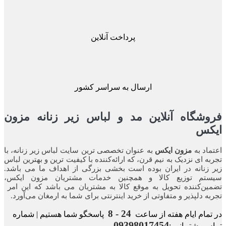
پرداخت آنلاین
ارسال به سراسر کشور
شگاه آنلاین مد و لباس زیر زنانه مزون
کس
اد به
مزون ایکس
به عنوان تخصصی ترین سایت لباس زیر زنانه، با
ه ای نزدیک به نیم قرن، که ارائه‌کننده با کیفیت ترین و بهترین لباس
زنانه در ایران بوده ‌است بخشی بزرگی از اهداف ما می باشد.
تم توزیع کالا و همچنین خدمات مشتریان مزون ایکس،
ن‌کننده‌ تحویل به موقع کالا به مشتریان می باشد که این امر
ه‌ دلپذیر و متفاوتی از خرید اینترنتی برای شما به ارمغان می‌آورد.
24 - 8
مام ایام هفته از ساعت
پاسخگو شما هستیم | شماره
09398017454
 پشتیبانی :