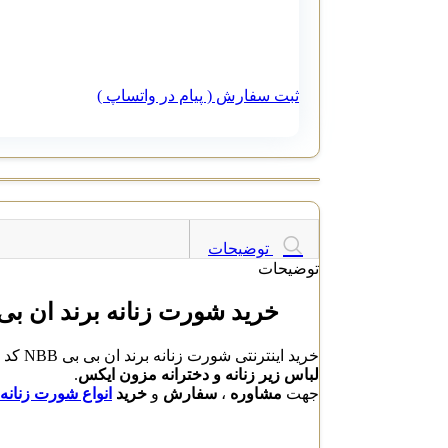
ثبت سفارش ( پیام در واتساپ )
توضیحات
توضیحات
خرید شورت زنانه برند ان بی بی NBB ک
خرید اینترنتی شورت زنانه برند ان بی بی NBB کد 900 با بهترین قیمت و کیفیت بالا از تولید کنندگان برتر ، دارای ضمانت کیفیت و ارسال فوری محصولات در
لباس زیر زنانه و دخترانه مزون ایکس
.
جهت
مشاوره
،
سفارش
و
خرید
انواع شورت زنانه ان