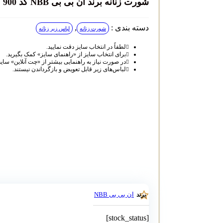
شورت زنانه برند ان بی بی NBB کد 900
دسته بندی :
,
شورت زنانه
لباس زیر زنانه
لطفاً در انتخاب سایز دقت نمایید.
برای انتخاب سایز از «راهنمای سایز» کمک بگیرید.
در صورت نیاز به راهنمایی بیشتر از «چت آنلاین» سای
لباس‌های زیر قابل تعویض و بازگرداندن نیستند.
ان بی بی NBB
برند
[stock_status]