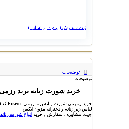
ثبت سفارش ( پیام در واتساپ )
توضیحات
توضیحات
خرید شورت زنانه برند رزمی Roseme کد 00
خرید اینترنتی شورت زنانه برند رزمی Roseme کد 900 با بهترین قیمت و کیفیت بالا از تولید کنندگان برتر ، دارای ضمانت کیفیت و ارسال فوری محصولات در
لباس زیر زنانه و دخترانه مزون ایکس
.
جهت
مشاوره
،
سفارش
و
خرید
انواع شورت زنانه رزم