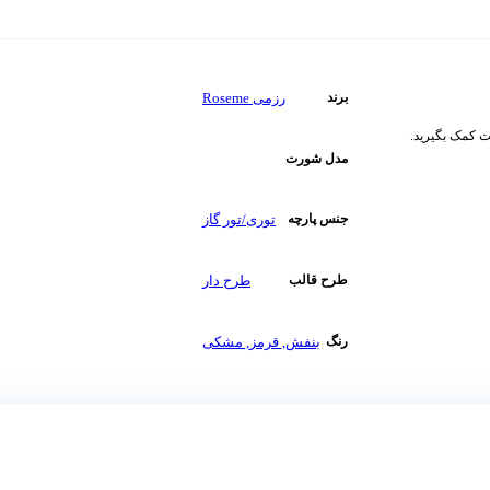
رزمی Roseme
برند
ت کمک بگیرید.
مدل شورت
توری/تور گاز
جنس پارچه
طرح دار
طرح قالب
بنفش
,
قرمز
,
مشکی
رنگ