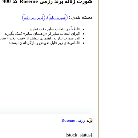
شورت زنانه برند رزمی Roseme کد 900
دسته بندی :
,
شورت زنانه
لباس زیر زنانه
لطفاً در انتخاب سایز دقت نمایید.
برای انتخاب سایز از «راهنمای سایز» کمک بگیرید.
در صورت نیاز به راهنمایی بیشتر از «چت آنلاین» سای
لباس‌های زیر قابل تعویض و بازگرداندن نیستند.
رزمی Roseme
برند
[stock_status]