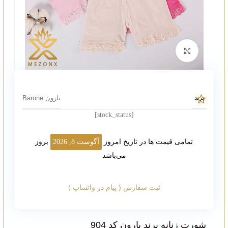
بزرگنمایی تصویر
بارون Barone
برند
[stock_status]
تمامی قیمت ها در تاریخ امروز
آگوست 8, 2026
بروز
می‌باشد
ثبت سفارش ( پیام در واتساپ )
شورت زنانه برند بارون کد 904