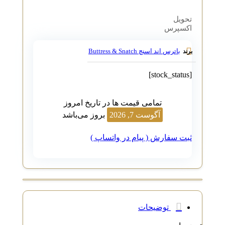
تحویل
اکسپرس
باترس اند اسنچ Buttress & Snatch
برند
[stock_status]
تمامی قیمت ها در تاریخ امروز
آگوست 7, 2026
بروز می‌باشد
ثبت سفارش ( پیام در واتساپ )
توضیحات