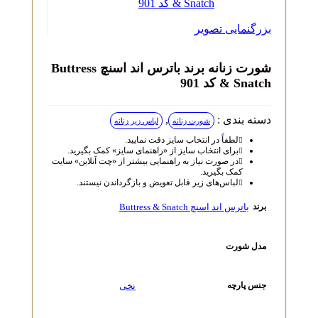
بزرگنمایی تصویر
شورت زنانه برند باترس اند اسنچ Buttress
& Snatch کد 901
دسته بندی :
,
شورت زنانه
لباس زیر زنانه
لطفاً در انتخاب سایز دقت نمایید.
برای انتخاب سایز از «راهنمای سایز» کمک بگیرید.
در صورت نیاز به راهنمایی بیشتر از «چت آنلاین» سایت
کمک بگیرید.
لباس‌های زیر قابل تعویض و بازگرداندن نیستند.
باترس اند اسنچ Buttress & Snatch
برند
مدل شورت
نخی
جنس پارچه