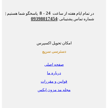
24 - 8
در تمام ایام هفته از ساعت
پاسخگو شما هستیم |
09398017454
شماره تماس پشتیبانی :
امکان تحویل اکسپرس
دسترسی سریع
صفحه اصلی
درباره ما
قوانین و مقررات
مجله مد مزون ایکس