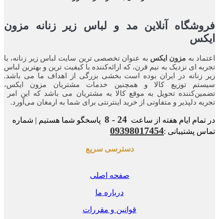
شگاه آنلاین مد و لباس زیر زنانه مزون
کس
اد به
مزون ایکس
به عنوان تخصصی ترین سایت لباس زیر زنانه، با
ه ای نزدیک به نیم قرن، که ارائه‌کننده با کیفیت ترین و بهترین لباس
زنانه در ایران بوده ‌است بخشی بزرگی از اهداف ما می باشد.
تم توزیع کالا و همچنین خدمات مشتریان مزون ایکس،
ن‌کننده‌ تحویل به موقع کالا به مشتریان می باشد که این امر
ه‌ دلپذیر و متفاوتی از خرید اینترنتی برای شما به ارمغان می‌آورد.
24 - 8
مام ایام هفته از ساعت
پاسخگو شما هستیم | شماره
09398017454
 پشتیبانی :
دسترسی سریع
صفحه اصلی
درباره ما
قوانین و مقررات