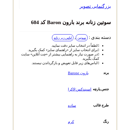
بزرگنمایی تصویر
سوتین زنانه برند بارون Baron کد 604
دسته بندی :
,
سوتین
لباس زیر زنانه
لطفاً در انتخاب سایز دقت نمایید.
برای انتخاب سایز از «راهنمای سایز» کمک بگیرید.
در صورت نیاز به راهنمایی بیشتر از «چت آنلاین» سایت
کمک بگیرید.
لباس‌های زیر قابل تعویض و بازگرداندن نیستند.
بارون Barone
برند
اسپندکس/لاکرا
جنس پارچه
ساده
طرح قالب
کرم
رنگ