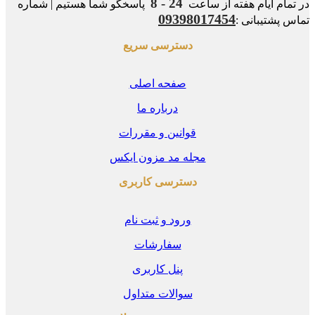
24 - 8
مام ایام هفته از ساعت
پاسخگو شما هستیم | شماره
09398017454
 پشتیبانی :
دسترسی سریع
صفحه اصلی
درباره ما
قوانین و مقررات
مجله مد مزون ایکس
دسترسی کاربری
ورود و ثبت نام
سفارشات
پنل کاربری
سوالات متداول