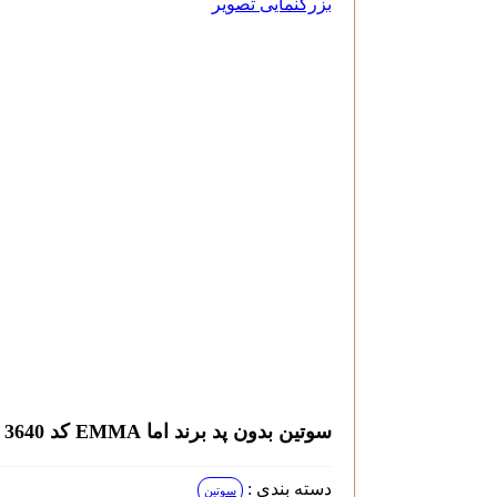
بزرگنمایی تصویر
سوتین بدون پد برند اما EMMA کد 3640
دسته بندی :
سوتین