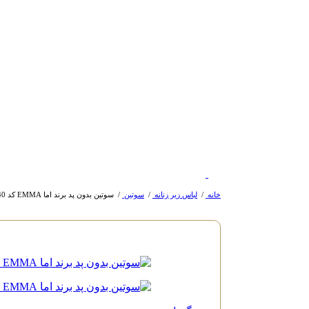
خانه
/
لباس زیر زنانه
/
سوتین
/
سوتین بدون پد برند اما EMMA کد 3640