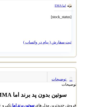
اما EMA
برند
[stock_status]
ثبت سفارش ( پیام در واتساپ )
توضیحات
توضیحات
سوتین بدون پد برند اما EMMA کد 3640
فروش جدیدترین مدل های
سوتین برند اما
تکی و ع