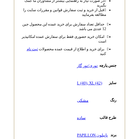
در صورت نیاز به راهنمایی بیشتر از مشاوران ما کمک
بگیرید
قبل از خرید و ثبت سفارش قوانین و مقررات سایت را
مطالعه بفرمایید
حداقل تعداد سفارش برای خرید عمده این محصول جین
12 عددی می باشد
امکان خرید حضوری فقط برای سفارش عمده امکانپذیر
است
برای خرید و اطلاع از قیمت عمده محصولات
ثبت نام
کنید
توری/تور گاز
جنس پارچه
L (40)
,
XL (42)
سایز
مشکی
رنگ
ساده
طرح قالب
پاپیلون PAPILLON
برند