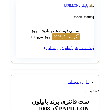
پاپیلون PAPILLON
برند
[stock_status]
تمامی قیمت ها در تاریخ امروز
آگوست 7, 2026
بروز می‌باشد
ثبت سفارش ( پیام در واتساپ )
توضیحات
توضیحات
ست فانتزی برند پاپیلون
PAPILLON کد 1008