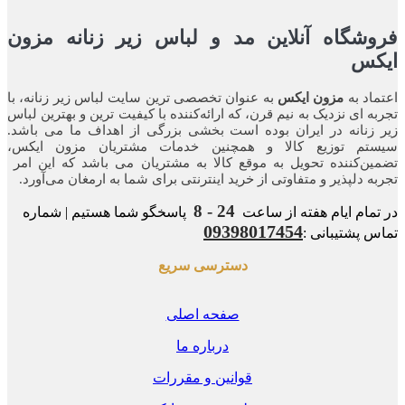
شگاه آنلاین مد و لباس زیر زنانه مزون
کس
اد به
مزون ایکس
به عنوان تخصصی ترین سایت لباس زیر زنانه، با
ه ای نزدیک به نیم قرن، که ارائه‌کننده با کیفیت ترین و بهترین لباس
زنانه در ایران بوده ‌است بخشی بزرگی از اهداف ما می باشد.
تم توزیع کالا و همچنین خدمات مشتریان مزون ایکس،
ن‌کننده‌ تحویل به موقع کالا به مشتریان می باشد که این امر
ه‌ دلپذیر و متفاوتی از خرید اینترنتی برای شما به ارمغان می‌آورد.
24 - 8
مام ایام هفته از ساعت
پاسخگو شما هستیم | شماره
09398017454
 پشتیبانی :
دسترسی سریع
صفحه اصلی
درباره ما
قوانین و مقررات