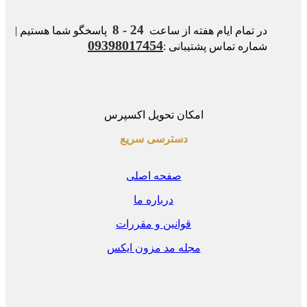
24 - 8
در تمام ایام هفته از ساعت
پاسخگو شما هستیم |
09398017454
شماره تماس پشتیبانی :
امکان تحویل اکسپرس
دسترسی سریع
صفحه اصلی
درباره ما
قوانین و مقررات
مجله مد مزون ایکس