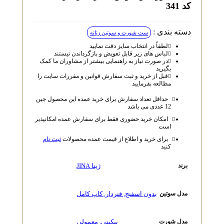
کد 341
دسته بندی :
ست شورت و سوتین زنانه
لطفاً در انتخاب سایز دقت نمایید
لباس‌ های زیر قابل تعویض و بازگرداندن نیستند
در صورت نیاز به راهنمایی بیشتر از مشاوران ما کمک
بگیرید
قبل از خرید و ثبت سفارش قوانین و مقررات سایت را
مطالعه بفرمایید
حداقل تعداد سفارش برای خرید عمده این محصول جین
12 عددی می باشد
امکان خرید حضوری فقط برای سفارش عمده امکانپذیر
است
برای خرید و اطلاع از قیمت عمده محصولات
ثبت نام
کنید
ژینا JINA
برند
بدون اسفنج
,
فنردار
,
کاپ کامل
مدل سوتین
بیکینی
,
معمولی
مدل شورت