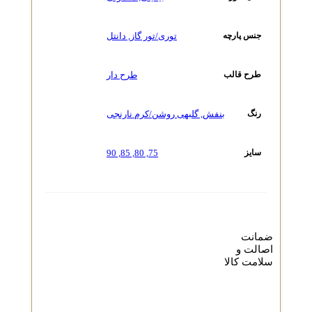
توری/تور گاز
,
دانتل
جنس پارچه
طرح دار
طرح قالب
بنفش
,
گلبهی روشن/کرم نارنجی
رنگ
90
,
85
,
80
,
75
سایز
ضمانت
اصالت و
سلامت کالا