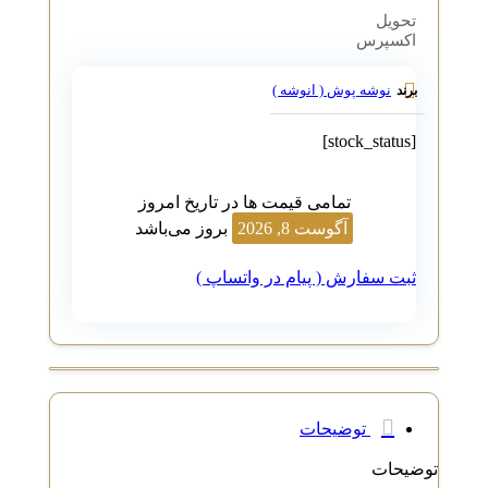
تحویل
اکسپرس
نوشه پوش ( انوشه )
برند
[stock_status]
تمامی قیمت ها در تاریخ امروز
آگوست 8, 2026
بروز می‌باشد
ثبت سفارش ( پیام در واتساپ )
توضیحات
توضیحات