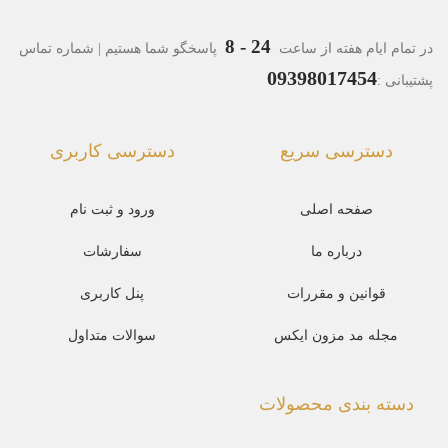
24 - 8
در تمام ایام هفته از ساعت
پاسخگو شما هستیم | شماره تماس
09398017454
پشتیبانی :
دسترسی سریع
دسترسی کاربری
صفحه اصلی
ورود و ثبت نام
درباره ما
سفارشات
قوانین و مقررات
پنل کاربری
مجله مد مزون ایکس
سوالات متداول
دسته بندی محصولات