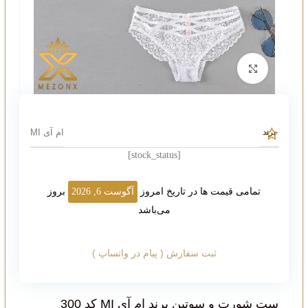
بزرگنمایی تصویر
ام آی MI
برند
[stock_status]
تمامی قیمت ها در تاریخ امروز
آگوست 6, 2026
بروز
می‌باشد
ثبت سفارش ( پیام در واتساپ )
ست شورت و سوتین برند ام آی MI کد 300