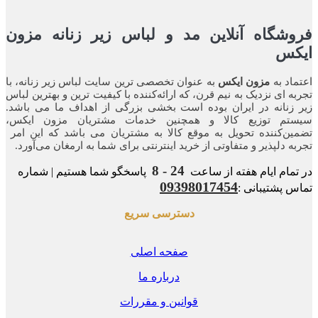
شگاه آنلاین مد و لباس زیر زنانه مزون
کس
اد به
مزون ایکس
به عنوان تخصصی ترین سایت لباس زیر زنانه، با
ه ای نزدیک به نیم قرن، که ارائه‌کننده با کیفیت ترین و بهترین لباس
زنانه در ایران بوده ‌است بخشی بزرگی از اهداف ما می باشد.
تم توزیع کالا و همچنین خدمات مشتریان مزون ایکس،
ن‌کننده‌ تحویل به موقع کالا به مشتریان می باشد که این امر
ه‌ دلپذیر و متفاوتی از خرید اینترنتی برای شما به ارمغان می‌آورد.
24 - 8
مام ایام هفته از ساعت
پاسخگو شما هستیم | شماره
09398017454
 پشتیبانی :
دسترسی سریع
صفحه اصلی
درباره ما
قوانین و مقررات