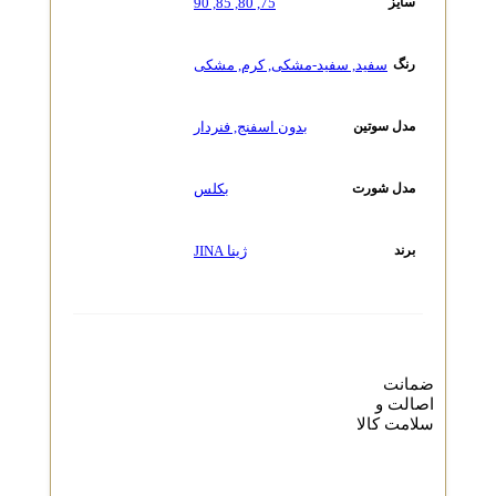
90
,
85
,
80
,
75
سایز
سفید
,
سفید-مشکی
,
کرم
,
مشکی
رنگ
بدون اسفنج
,
فنردار
مدل سوتین
بکلس
مدل شورت
ژینا JINA
برند
ضمانت
اصالت و
سلامت کالا