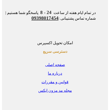
24 - 8
در تمام ایام هفته از ساعت
پاسخگو شما هستیم |
09398017454
شماره تماس پشتیبانی :
امکان تحویل اکسپرس
دسترسی سریع
صفحه اصلی
درباره ما
قوانین و مقررات
مجله مد مزون ایکس