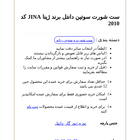
ست شورت سوتین دانتل برند ژینا JINA کد
2010
دسته بندی :
ست شورت و سوتین زنانه
لطفاً در انتخاب سایز دقت نمایید
لباس‌ های زیر قابل تعویض و بازگرداندن نیستند
در صورت نیاز به راهنمایی بیشتر از مشاوران ما کمک
بگیرید
قبل از خرید و ثبت سفارش قوانین و مقررات سایت را
مطالعه بفرمایید
حداقل تعداد سفارش برای خرید عمده این محصول جین
12 عددی می باشد
امکان خرید حضوری فقط برای سفارش عمده امکانپذیر
است
برای خرید و اطلاع از قیمت عمده محصولات
ثبت نام
کنید
توری/تور گاز
,
دانتل
جنس پارچه