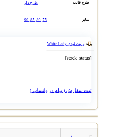
طرح دار
طرح قالب
90
,
85
,
80
,
75
سایز
وایت لیدی White Lady
برند
[stock_status]
ثبت سفارش ( پیام در واتساپ )