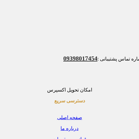
09398017454
ه تماس پشتیبانی :
امکان تحویل اکسپرس
دسترسی سریع
صفحه اصلی
درباره ما