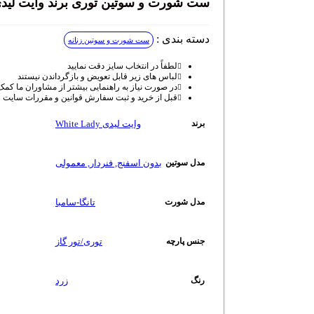
ست شورت و سوتین توری برند وایت لیدی White Lady کد 5
دسته بندی :
ست شورت و سوتین زنانه
لطفاً در انتخاب سایز دقت نمایید
لباس‌ های زیر قابل تعویض و بازگرداندن نیستند
در صورت نیاز به راهنمایی بیشتر از مشاوران ما کمک
قبل از خرید و ثبت سفارش قوانین و مقررات سایت را
وایت لیدی White Lady
برند
بدون اسفنج
,
فنردار
,
معمولی
مدل سوتین
تانگا-سامبا
مدل شورت
توری/تور گاز
جنس پارچه
زرد
رنگ