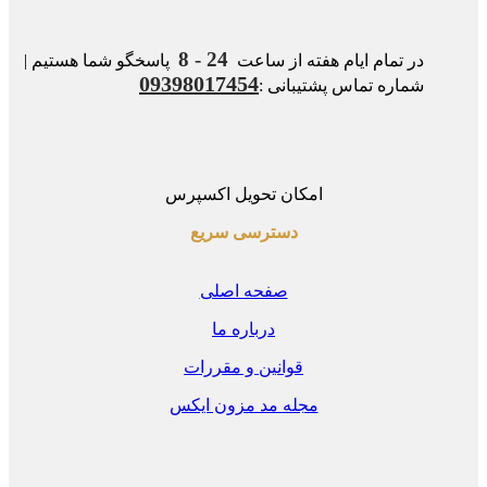
24 - 8
در تمام ایام هفته از ساعت
پاسخگو شما هستیم |
09398017454
شماره تماس پشتیبانی :
امکان تحویل اکسپرس
دسترسی سریع
صفحه اصلی
درباره ما
قوانین و مقررات
مجله مد مزون ایکس