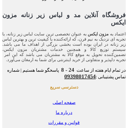
شگاه آنلاین مد و لباس زیر زنانه مزون
کس
اد به
مزون ایکس
به عنوان تخصصی ترین سایت لباس زیر زنانه، با
ه ای نزدیک به نیم قرن، که ارائه‌کننده با کیفیت ترین و بهترین لباس
زنانه در ایران بوده ‌است بخشی بزرگی از اهداف ما می باشد.
تم توزیع کالا و همچنین خدمات مشتریان مزون ایکس،
ن‌کننده‌ تحویل به موقع کالا به مشتریان می باشد که این امر
ه‌ دلپذیر و متفاوتی از خرید اینترنتی برای شما به ارمغان می‌آورد.
24 - 8
مام ایام هفته از ساعت
پاسخگو شما هستیم | شماره
09398017454
 پشتیبانی :
دسترسی سریع
صفحه اصلی
درباره ما
قوانین و مقررات