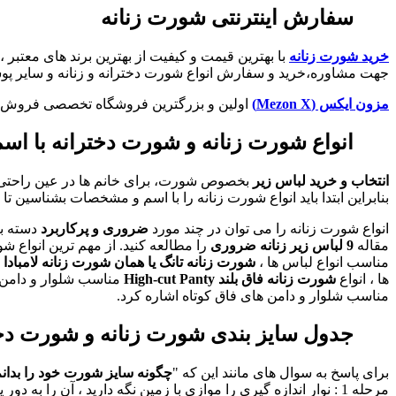
سفارش اینترنتی شورت زنانه
خرید شورت زنانه
با بهترین قیمت و کیفیت از بهترین برند های معتب
جهت مشاوره،خرید و سفارش انواع شورت دخترانه و زنانه و سایر پوشاک
مزون ایکس (Mezon X)
اولین و بزرگترین فروشگاه تخصصی فروش پوشا
انواع شورت زنانه و شورت دخترانه با اس
انتخاب و خرید لباس زیر
بخصوص شورت، برای خانم ها در عین راحتی م
بنابراین ابتدا باید انواع شورت زنانه را با اسم و مشخصات بشناسین تا
انواع شورت زنانه را می توان در چند مورد
ضروری و پرکاربرد
دسته بن
مقاله
9 لباس زیر زنانه ضروری
را مطالعه کنید. از مهم ترین انواع ش
مناسب انواع لباس ها ،
شورت زنانه تانگ یا همان شورت زنانه لامبادا Thong Panty
ها ، انواع
شورت زنانه فاق بلند High-cut Panty
مناسب شلوار و دامن ه
مناسب شلوار و دامن های فاق کوتاه اشاره کرد.
جدول سایز بندی شورت زنانه و شورت دخت
برای پاسخ به سوال های مانند این که "
چگونه سایز شورت خود را بدان
مرحله 1 : نوار اندازه گیری را موازی با زمین نگه دارید ، آن را به دور پر ترین قسمت باسن بپیچید و دور باسن را اندازه بگیرید.