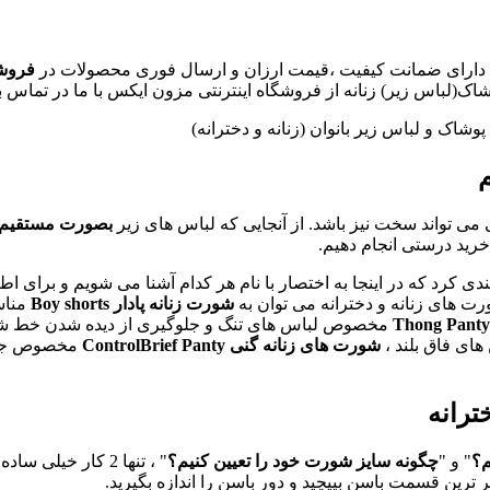
ر ، دارای ضمانت کیفیت ،قیمت ارزان و ارسال فوری محصولات در
فروشگ
(لباس زیر) زنانه از فروشگاه اینترنتی مزون ایکس با ما در تماس با
ک و لباس زیر بانوان (زنانه و دخترانه)
م
ی تواند سخت نیز باشد. از آنجایی که لباس های زیر
بصورت مستقیم با
 خرید درستی انجام دهیم.
دی کرد که در اینجا به اختصار با نام هر کدام آشنا می شویم و برای 
ورت های زنانه و دخترانه می توان به
شورت زنانه پادار Boy shorts
مناس
مخصوص لباس های تنگ و جلوگیری از دیده شدن خط 
ای فاق بلند ،
شورت های زنانه گنی ControlBrief Panty
مخصوص جمع 
رانه
م؟
" و "
چگونه سایز شورت خود را تعیین کنیم؟
" ، تنها 2 کار خیلی ساده باید انجام دهیم :