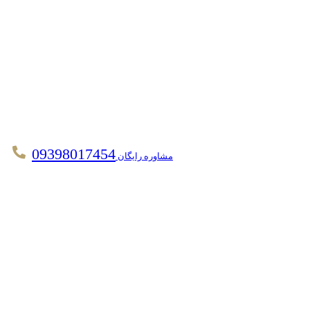
09398017454
مشاوره رایگان