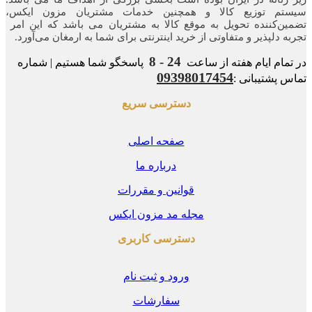
وزیع کالا و همچنین خدمات مشتریان مزون ایکس،
نده‌ تحویل به موقع کالا به مشتریان می باشد که این امر
پذیر و متفاوتی از خرید اینترنتی برای شما به ارمغان می‌آورد.
24 - 8
ایام هفته از ساعت
پاسخگو شما هستیم | شماره
09398017454
یبانی :
دسترسی سریع
صفحه اصلی
درباره ما
قوانین و مقررات
مجله مد مزون ایکس
دسترسی کاربری
ورود و ثبت نام
سفارشات