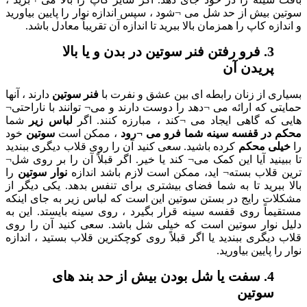
ش از حد شل می ¬شود ، سپس اندازه نوار را پایین بیاورید
کاپ را همزمان بالا ببرید تا اندازه آن تقریباً معادل باشد.
. فرو رفتن فنر سوتین در بدن و یا بالا
یدن آن
ز زنان رابطه ای بین عشق و نفرت با
فنر سوتین
دارند ، آنها
ه ارائه می ¬دهد را دوست دارند و می¬ توانند با ناراحتی¬
 گاهی ایجاد می ¬کند ، مبارزه کنند. اگر
لباس زیر
شما
 قفسه سینه شما فرو می ¬رود
، ممکن است
سوتین
خود
محکم
کرده باشید. سعی کنید آن را روی قلاب دیگری ببندید
د آیا این کمک می¬ کند یا خیر. اگر قبلاً آن را بر روی شل¬
ب بسته¬ اید، ممکن است لازم باشد اندازه
نوار سوتین
را
ید تا به شما فضای بیشتری برای تنفس بدهد. یکی دیگر از
رایج در بستن سوتین این است که لباس زیر به جای اینکه
 روی قفسه سینه قرار بگیرد ، روی سینه بایستد. این به
ار سوتین است که خیلی شل باشد. سعی کنید آن را روی
ری ببندید یا اگر قبلاً روی کوچکترین قلاب بستید ، اندازه
یین بیاورید.
. سفت یا شل بودن بیش از حد بند های
تین