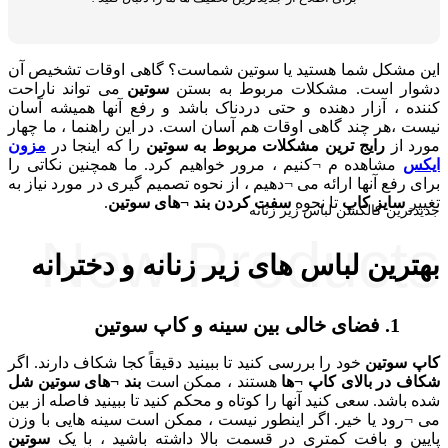
ل شما هستید یا سوتین شماست؟ گاهی اوقات تشخیص آن
است. مشکلات مربوط به بستن
سوتین
می تواند ناراحت
 آزار دهنده و حتی دردناک باشد و رفع آنها همیشه آسان
 چند گاهی اوقات هم آسان است. در این راهنما ، ما چهار
رایج ترین مشکلات مربوط به سوتین
را که اینجا در
مزون
اهده م ¬کنیم ، مرور خواهیم کرد. ما همچنین نکاتی را
 آنها ارائه می ¬دهیم ، از نحوه تصمیم گیری در مورد نیاز به
ز کاپ
تا نحوه
سفت کردن
بند ¬های سوتین
.
کالکشن لباس زیر زنانه
New Produc
ن لباس های زیر زنانه و دخترانه
ین
خود را بررسی کنید تا ببینید دقیقاً کجا شکاف دارند. اگر
 بالای کاپ ¬ها
هستند ، ممکن است
بند ¬های سوتین شل
 سعی کنید آنها را کوتاه و محکم کنید تا ببینید فاصله از بین
یا خیر. اگر اینطور نیست ، ممکن است سینه هایی با وزن
 بافت کمتری در قسمت بالا داشته باشید ، با یک
سوتین