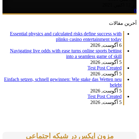
الات
Essential physics and calculated risks define success wit
plinko casino entertainment toda
, 2026
Navigating live odds with ease turns online sports bettin
into a seamless game of skil
, 2026
Test Post Create
, 2026
Einfach setzen, schnell gewinnen: Wie stake das Wetten ne
beleb
, 2026
Test Post Create
, 2026
مزون ایکس در شبکه اجتماعی