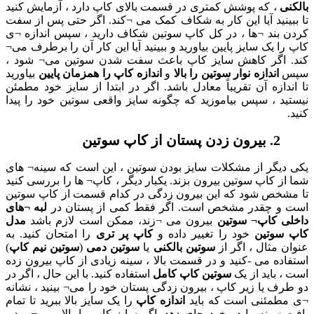
که پوشش کمتری در قسمت بالای کاپ دارد ، آزمایش کنید
د آیا این کار به شکاف کمک می ¬کند. اگر حتی پس از سفت
د ¬ها ، در کل کاپ سوتین شکاف دارید ، سپس اندازه ¬ی
ک سایز پایین بیاورید و ببینید آیا این کار آن را برطرف می¬
ر کاهش سایز کاپ باعث سفت شدن سوتین می¬ شود ،
دازه نوار سوتین را بالا
و
اندازه کاپ را همزمان پایین
بیاورید
ه آن تقریباً معادل باشد. اگر در ابتدا از سایز خود مطمئن
 سپس بیاموزید که چگونه سایز واقعی سوتین خود را پیدا
ر از مشکلات سایز بودن سوتین ، این است که سینه¬ های
اپ سوتین بیرون بزند. یکبار دیگر ، کاپ¬ ها را بررسی کنید
 شود که این بیرون زدگی در کدام قسمت از کاپ سوتین
قدر مشخص است. اگر فقط کمی از پستان در
لبه ¬های
اپ¬ سوتین
بیرون می ¬زند، ممکن است لازم باشد
مدل
ین
خود را تغییر داده و
کاپ پر تری
را امتحان کنید. به
ال ، اگر از
سوتین بالکنی
یا
سوتین دمی
(
سوتین نیم کاپ
)
می -کنید و در قسمت بالا ، سینه زیادی از کاپ بیرون زده
ید از یک
سوتین کاپ کامل
استفاده کنید. با این حال ، اگر در
ا زیر کاپ ، بیرون زدگی پستان خود را می¬ بینید ، نشانه
نی است که باید
اندازه کاپ
را یک سایز بالا ببرید تا تمام
ه را در خود جای دهد. اگر سایز کاپ را بالا می ¬برید ،