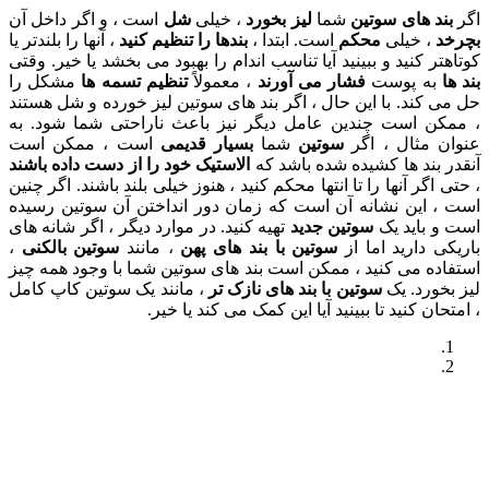
های سوتین
شما
لیز بخورد
، خیلی
شل
است ، و اگر داخل آن
خیلی
محکم
است. ابتدا ،
بندها را تنظیم کنید
، آنها را بلندتر یا
نید و ببینید آیا تناسب اندام را بهبود می بخشد یا خیر. وقتی
 پوست
فشار می آورند
، معمولاً
تنظیم تسمه ها
مشکل را
د. با این حال ، اگر بند های سوتین لیز خورده و شل هستند
است چندین عامل دیگر نیز باعث ناراحتی شما شود. به
ثال ، اگر
سوتین
شما
بسیار قدیمی
است ، ممکن است
د ها کشیده شده باشد که
الاستیک خود را از دست داده باشند
 آنها را تا انتها محکم کنید ، هنوز خیلی بلند باشند. اگر چنین
ین نشانه آن است که زمان دور انداختن آن سوتین رسیده
اید یک
سوتین جدید
تهیه کنید. در موارد دیگر ، اگر شانه های
ارید اما از
سوتین با بند های پهن
، مانند
سوتین بالکنی
،
می کنید ، ممکن است بند های سوتین شما با وجود همه چیز
د. یک
سوتین با بند های نازک تر
، مانند یک سوتین کاپ کامل
کنید تا ببینید آیا این کمک می کند یا خیر.