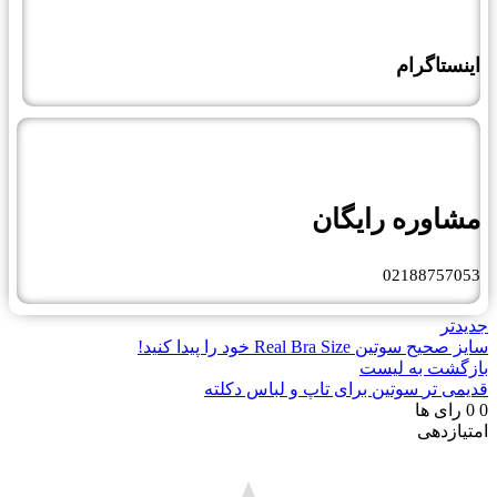
گرام
ره رایگان
02188
Real Bra  خود را پیدا کنید!
به لیست
سوتین برای تاپ و لباس دکلته
ها
ی