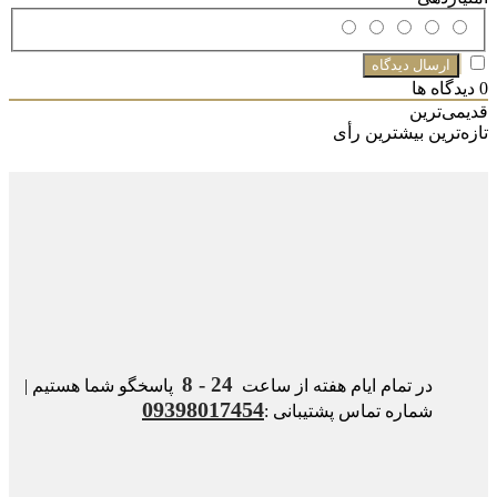
ها
ین
بیشترین رأی
24 - 8
ر تمام ایام هفته از ساعت
پاسخگو شما هستیم |
09398017454
ماره تماس پشتیبانی :