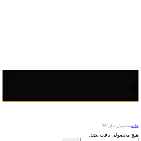
ه
/
محصول سایز
/
39
 محصولی یافت نشد.