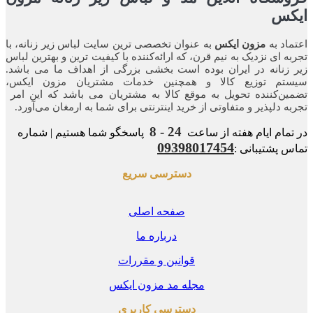
کس
اد به
مزون ایکس
به عنوان تخصصی ترین سایت لباس زیر زنانه، با
ه ای نزدیک به نیم قرن، که ارائه‌کننده با کیفیت ترین و بهترین لباس
زنانه در ایران بوده ‌است بخشی بزرگی از اهداف ما می باشد.
تم توزیع کالا و همچنین خدمات مشتریان مزون ایکس،
ن‌کننده‌ تحویل به موقع کالا به مشتریان می باشد که این امر
ه‌ دلپذیر و متفاوتی از خرید اینترنتی برای شما به ارمغان می‌آورد.
24 - 8
مام ایام هفته از ساعت
پاسخگو شما هستیم | شماره
09398017454
 پشتیبانی :
دسترسی سریع
صفحه اصلی
درباره ما
قوانین و مقررات
مجله مد مزون ایکس
دسترسی کاربری