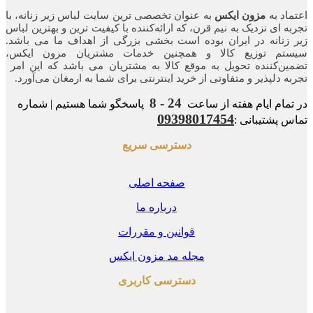
اد به
مزون ایکس
به عنوان تخصصی ترین سایت لباس زیر زنانه، با
ه ای نزدیک به نیم قرن، که ارائه‌کننده با کیفیت ترین و بهترین لباس
زنانه در ایران بوده ‌است بخشی بزرگی از اهداف ما می باشد.
تم توزیع کالا و همچنین خدمات مشتریان مزون ایکس،
ن‌کننده‌ تحویل به موقع کالا به مشتریان می باشد که این امر
ه‌ دلپذیر و متفاوتی از خرید اینترنتی برای شما به ارمغان می‌آورد.
24 - 8
مام ایام هفته از ساعت
پاسخگو شما هستیم | شماره
09398017454
 پشتیبانی :
دسترسی سریع
صفحه اصلی
درباره ما
قوانین و مقررات
مجله مد مزون ایکس
دسترسی کاربری