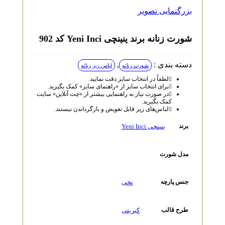
بزرگنمایی تصویر
شورت زنانه برند ینینچی Yeni Inci کد 902
دسته بندی :
,
شورت زنانه
لباس زیر زنانه
لطفاً در انتخاب سایز دقت نمایید.
برای انتخاب سایز از «راهنمای سایز» کمک بگیرید.
در صورت نیاز به راهنمایی بیشتر از «چت آنلاین» سایت
کمک بگیرید.
لباس‌های زیر قابل تعویض و بازگرداندن نیستند.
ینینچی Yeni Inci
برند
مدل شورت
نخی
جنس پارچه
کبریتی
طرح قالب