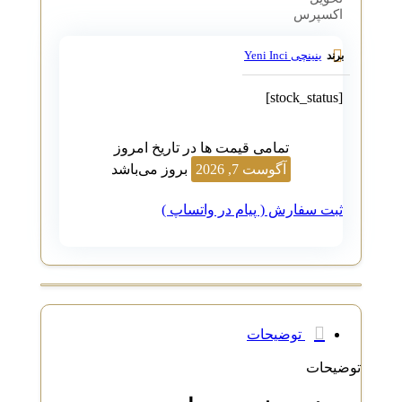
اکسپرس
ینینچی Yeni Inci
برند
[stock_status]
تمامی قیمت ها در تاریخ امروز
آگوست 7, 2026
بروز می‌باشد
ثبت سفارش ( پیام در واتساپ )
توضیحات
توضیحات