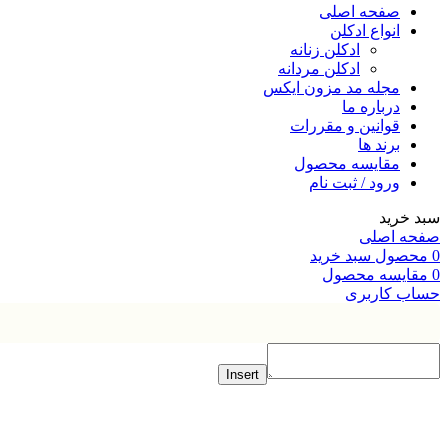
صفحه اصلی
انواع ادکلن
ادکلن زنانه
ادکلن مردانه
مجله مد مزون ایکس
درباره ما
قوانین و مقررات
برند ها
مقایسه محصول
ورود / ثبت نام
خرید
ه اصلی
صول
سبد خرید
ایسه محصول
ب کاربری
Insert