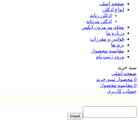
صفحه اصلی
انواع ادکلن
ادکلن زنانه
ادکلن مردانه
مجله مد مزون ایکس
درباره ما
قوانین و مقررات
برند ها
مقایسه محصول
ورود / ثبت نام
خرید
ه اصلی
صول
سبد خرید
ایسه محصول
ب کاربری
Insert