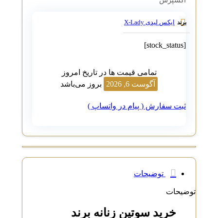
ایکس لیدی X-Lady
برند
[stock_status]
تمامی قیمت ها در تاریخ امروز
آگوست 6, 2026
بروز می‌باشد
ثبت سفارش ( پیام در واتساپ )
توضیحات
توضیحات
خرید سوتین زنانه برند