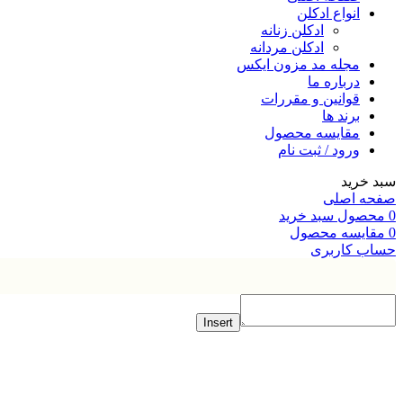
انواع ادکلن
ادکلن زنانه
ادکلن مردانه
مجله مد مزون ایکس
درباره ما
قوانین و مقررات
برند ها
مقایسه محصول
ورود / ثبت نام
خرید
ه اصلی
صول
سبد خرید
ایسه محصول
ب کاربری
Insert