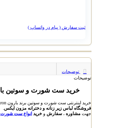
ثبت سفارش ( پیام در واتساپ )
توضیحات
توضیحات
خرید ست شورت و سوتین بارون Baron ک
خرید اینترنتی ست شورت و سوتین برند بارون Baron کد 301 با بهترین قیمت و کیفیت بالا از تولید کنندگان برتر ، دارای ضمانت کیفیت و ارسال فوری محصولات در
فروشگاه لباس زیر زنانه و دخترانه مزون ایکس
.
جهت
مشاوره
،
سفارش
و
خرید
انواع ست شورت و سو