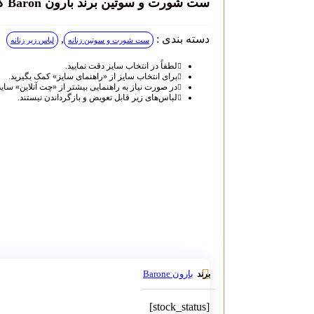
ست شورت و سوتین برند بارون Baron کد 301
دسته بندی :
,
ست شورت و سوتین زنانه
لباس زیر زنانه
لطفاً در انتخاب سایز دقت نمایید.
برای انتخاب سایز از «راهنمای سایز» کمک بگیرید.
در صورت نیاز به راهنمایی بیشتر از «چت آنلاین» سای
لباس‌های زیر قابل تعویض و بازگرداندن نیستند.
بارون Barone
برند
[stock_status]