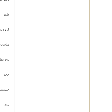
طبع
گروه بوی
مناسب 
نوع عط
حجم
جنسیت
برند