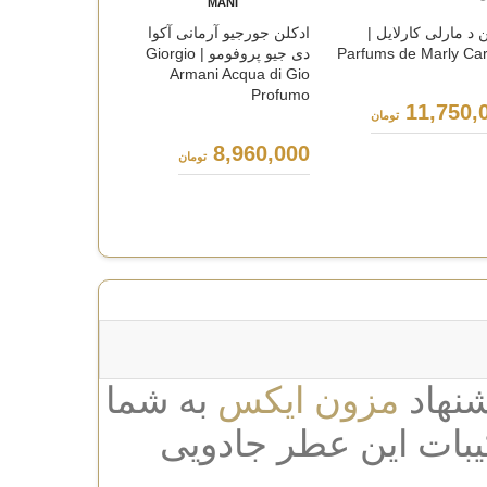
RIVES
MANI
 د مارلی کارلایل |
ادکلن جورجیو آرمانی آکوا
عطر اینیشیو عود 
Parfums de Marly Carl
دی جیو پروفومو | Giorgio
گریتنس | or
Greatness
Armani Acqua di Gio
Profumo
11,750,
تومان
8,600,000
ت
8,960,000
تومان
شنهاد
مزون ایکس
به شما
 Chanel Bleu de Chanel است. ترکیبات این عطر جادویی