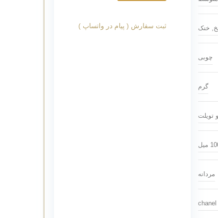
ثبت سفارش ( پیام در واتساپ )
خ
,
خنک
چوبی
گرم
و تویلت
1 میل
مردانه
c