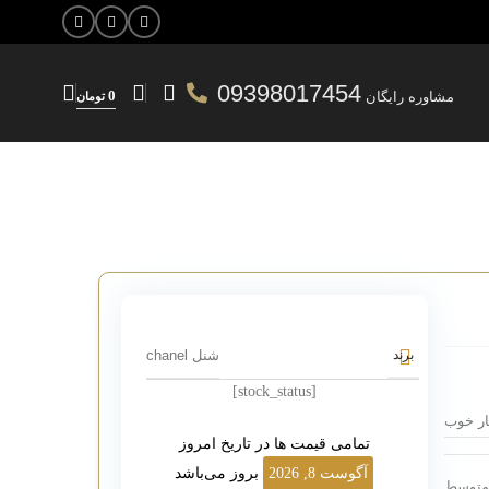
09398017454
0
مشاوره رایگان
تومان
شنل chanel
برند
[stock_status]
ار خوب
تمامی قیمت ها در تاریخ امروز
آگوست 8, 2026
بروز می‌باشد
متوسط