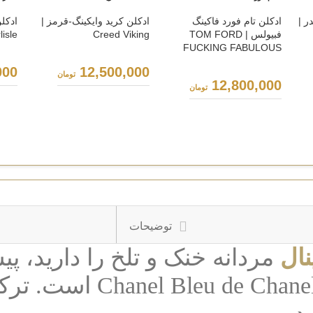
ر |
ادکلن تام فورد فاکینگ
ادکلن کرید وایکینگ-قرمز |
ادکلن
فبیولس | TOM FORD
Creed Viking
isle
FUCKING FABULOUS
000
12,500,000
تومان
12,800,000
تومان
توضیحات
نال
مردانه خنک و تلخ را دارید، پی
ادکلن بلو شنل ادوتویلت |