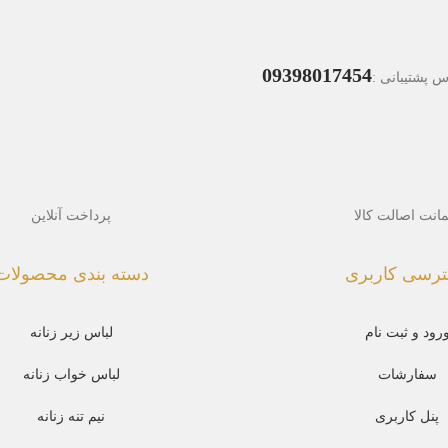
09398017454
 پشتیبانی :
انت اصالت کالا
پرداخت آنلاین
رسی کاربری
دسته بندی محصولات
رود و ثبت نام
لباس زیر زنانه
سفارشات
لباس خواب زنانه
پنل کاربری
نیم تنه زنانه