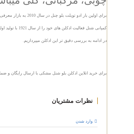
چوبی، مرکباتی، گلی میباش
برای اولین بار ادو تویلت بلو چنل در سال 2010 به بازار معرفی شد، نسخه بعدی بلو شنل پرفیوم بود که در سال 2014 معرفی شد و آخرین نسخه با غلظت پرفیوم در سال 2018 روانه ی بازار شد.
کمپانی شنل فعالیت ادکلن های خود را از سال 1921 با تولید اولین عطر خود به نام CHANEL N°5 آغاز کرد.
در ادامه به بررسی دقیق تر این ادکلن میپردازیم.
برای خرید انلاین ادکلن بلو شنل مشکی با ارسال رایگان و ضما
وارد شدن