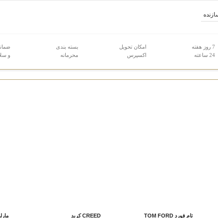
ازنده
7 روز هفته
امکان تحویل
بسته بندی
ضمان
24 ساعته
اکسپرس
محرمانه
و سلا
تام فورد TOM FORD
CREED کرید
مارلی Y