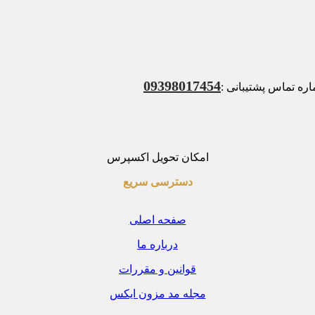
09398017454
ه تماس پشتیبانی :
امکان تحویل اکسپرس
دسترسی سریع
صفحه اصلی
درباره ما
قوانین و مقررات
مجله مد مزون ایکس