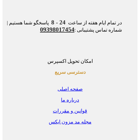
24 - 8
در تمام ایام هفته از ساعت
پاسخگو شما هستیم |
09398017454
شماره تماس پشتیبانی :
امکان تحویل اکسپرس
دسترسی سریع
صفحه اصلی
درباره ما
قوانین و مقررات
مجله مد مزون ایکس