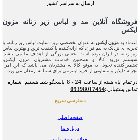
ارسال به سراسر کشور
شگاه آنلاین مد و لباس زیر زنانه مزون
کس
اد به
مزون ایکس
به عنوان تخصصی ترین سایت لباس زیر زنانه، با
ه ای نزدیک به نیم قرن، که ارائه‌کننده با کیفیت ترین و بهترین لباس
زنانه در ایران بوده ‌است بخشی بزرگی از اهداف ما می باشد.
تم توزیع کالا و همچنین خدمات مشتریان مزون ایکس،
ن‌کننده‌ تحویل به موقع کالا به مشتریان می باشد که این امر
ه‌ دلپذیر و متفاوتی از خرید اینترنتی برای شما به ارمغان می‌آورد.
24 - 8
مام ایام هفته از ساعت
پاسخگو شما هستیم | شماره
09398017454
 پشتیبانی :
دسترسی سریع
صفحه اصلی
درباره ما
قوانین و مقررات