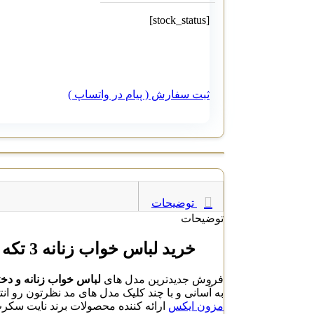
[stock_status]
ثبت سفارش ( پیام در واتساپ )
توضیحات
توضیحات
خرید لباس خواب زنانه 3 تکه نایت سکرت Night Secret کد 105
فروش جدیدترین مدل های
لباس خواب زنانه و دخترانه ن
به آسانی و با چند کلیک مدل های مد نظرتون رو ان
مزون ایکس
ارائه کننده محصولات برند نایت سکرت Night Secret برای بانوان ای