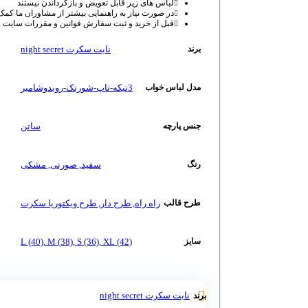
لباس‌ های زیر قابل تعویض و بازگرداندن نیستند
در صورت نیاز به راهنمایی بیشتر از مشاوران ما کمک
قبل از خرید و ثبت سفارش قوانین و مقررات سایت را
نایت سکرت night secret
برند
3تیکه-تاپ-شورتک-روبدوشامبر
مدل لباس خواب
ساتن
جنس پارچه
سفید
,
صورتی
,
مشکی
رنگ
راه راه
,
طرح دار
,
طرح ویکتوریا سکرت
طرح قالب
L (40)
,
M (38)
,
S (36)
,
XL (42)
سایز
نایت سکرت night secret
برند