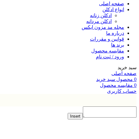
صفحه اصلی
انواع ادکلن
ادکلن زنانه
ادکلن مردانه
مجله مد مزون ایکس
درباره ما
قوانین و مقررات
برند ها
مقایسه محصول
ورود / ثبت نام
خرید
ه اصلی
صول
سبد خرید
ایسه محصول
ب کاربری
Insert