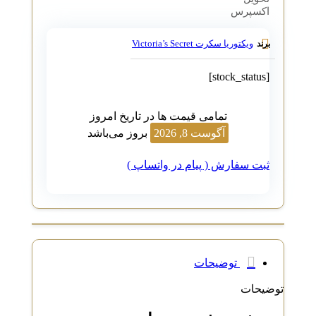
اکسپرس
ویکتوریا سکرت Victoria’s Secret
برند
[stock_status]
تمامی قیمت ها در تاریخ امروز
آگوست 8, 2026
بروز می‌باشد
ثبت سفارش ( پیام در واتساپ )
توضیحات
توضیحات