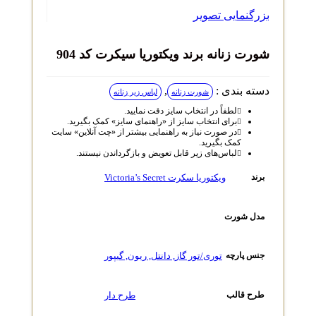
بزرگنمایی تصویر
شورت زنانه برند ویکتوریا سیکرت کد 904
دسته بندی :
,
شورت زنانه
لباس زیر زنانه
لطفاً در انتخاب سایز دقت نمایید.
برای انتخاب سایز از «راهنمای سایز» کمک بگیرید.
در صورت نیاز به راهنمایی بیشتر از «چت آنلاین» سایت
کمک بگیرید.
لباس‌های زیر قابل تعویض و بازگرداندن نیستند.
ویکتوریا سکرت Victoria’s Secret
برند
مدل شورت
توری/تور گاز
,
دانتل
,
ریون
,
گیپور
جنس پارچه
طرح دار
طرح قالب