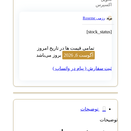
اکسپرس
رزمی Roseme
برند
[stock_status]
تمامی قیمت ها در تاریخ امروز
آگوست 6, 2026
بروز می‌باشد
ثبت سفارش ( پیام در واتساپ )
توضیحات
توضیحات