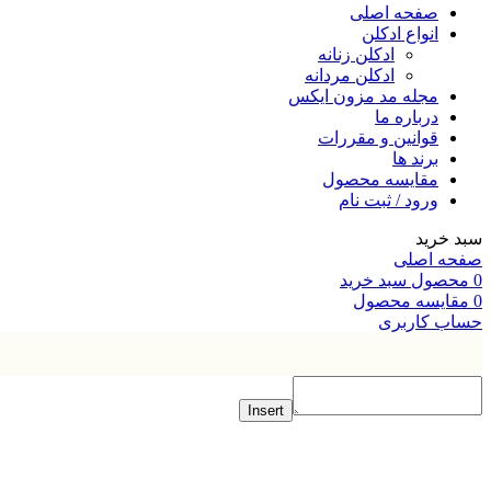
صفحه اصلی
انواع ادکلن
ادکلن زنانه
ادکلن مردانه
مجله مد مزون ایکس
درباره ما
قوانین و مقررات
برند ها
مقایسه محصول
ورود / ثبت نام
خرید
ه اصلی
صول
سبد خرید
ایسه محصول
ب کاربری
Insert