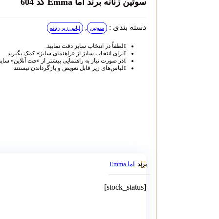
سوتین زنانه برند اما Emma کد 604
دسته بندی :
,
سوتین
لباس زیر زنانه
لطفاً در انتخاب سایز دقت نمایید.
برای انتخاب سایز از «راهنمای سایز» کمک بگیرید.
در صورت نیاز به راهنمایی بیشتر از «چت آنلاین» سای
لباس‌های زیر قابل تعویض و بازگرداندن نیستند.
اما Emma
برند
[stock_status]