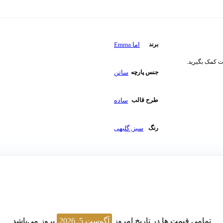
اما Emma
برند
ت کمک بگیرید.
ساتن
جنس پارچه
ساده
طرح قالب
سبز
,
گلبهی
رنگ
تمامی قیمت ها در تاریخ امروز
آگوست 5, 2026
بروز می‌باشد