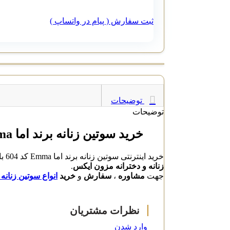
ثبت سفارش ( پیام در واتساپ )
توضیحات
توضیحات
خرید سوتین زنانه برند اما Emma کد 604
خرید اینترنتی سوتین زنانه برند اما Emma کد 604 با بهترین قیمت و کیفیت بالا از تولید کنندگان برتر ، دارای ضمانت کیفیت و ارسال فوری محصولات در
زنانه و دخترانه مزون ایکس
.
جهت
مشاوره
،
سفارش
و
خرید
انواع سوتین زنانه اما 
وارد شدن