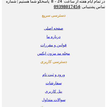
24 - 8
مام ایام هفته از ساعت
پاسخگو شما هستیم | شماره
09398017454
 پشتیبانی :
دسترسی سریع
صفحه اصلی
درباره ما
قوانین و مقررات
مجله مد مزون ایکس
دسترسی کاربری
ورود و ثبت نام
سفارشات
پنل کاربری
سوالات متداول