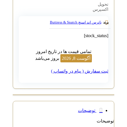
تحویل
اکسپرس
باترس اند اسنچ Buttress & Snatch
برند
[stock_status]
تمامی قیمت ها در تاریخ امروز
آگوست 8, 2026
بروز می‌باشد
ثبت سفارش ( پیام در واتساپ )
توضیحات
توضیحات