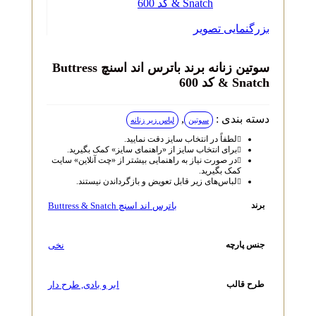
بزرگنمایی تصویر
سوتین زنانه برند باترس اند اسنچ Buttress
& Snatch کد 600
دسته بندی :
,
سوتین
لباس زیر زنانه
لطفاً در انتخاب سایز دقت نمایید.
برای انتخاب سایز از «راهنمای سایز» کمک بگیرید.
در صورت نیاز به راهنمایی بیشتر از «چت آنلاین» سایت
کمک بگیرید.
لباس‌های زیر قابل تعویض و بازگرداندن نیستند.
باترس اند اسنچ Buttress & Snatch
برند
نخی
جنس پارچه
ابر و بادی
,
طرح دار
طرح قالب