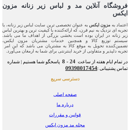
شگاه آنلاین مد و لباس زیر زنانه مزون
کس
اد به
مزون ایکس
به عنوان تخصصی ترین سایت لباس زیر زنانه، با
ه ای نزدیک به نیم قرن، که ارائه‌کننده با کیفیت ترین و بهترین لباس
زنانه در ایران بوده ‌است بخشی بزرگی از اهداف ما می باشد.
تم توزیع کالا و همچنین خدمات مشتریان مزون ایکس،
ن‌کننده‌ تحویل به موقع کالا به مشتریان می باشد که این امر
ه‌ دلپذیر و متفاوتی از خرید اینترنتی برای شما به ارمغان می‌آورد.
24 - 8
مام ایام هفته از ساعت
پاسخگو شما هستیم | شماره
09398017454
 پشتیبانی :
دسترسی سریع
صفحه اصلی
درباره ما
قوانین و مقررات
مجله مد مزون ایکس