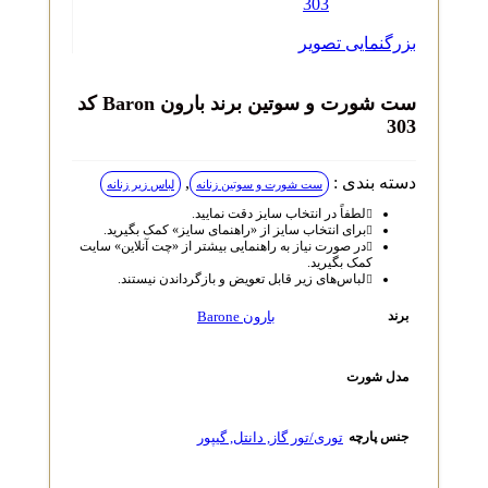
بزرگنمایی تصویر
ست شورت و سوتین برند بارون Baron کد
303
دسته بندی :
,
ست شورت و سوتین زنانه
لباس زیر زنانه
لطفاً در انتخاب سایز دقت نمایید.
برای انتخاب سایز از «راهنمای سایز» کمک بگیرید.
در صورت نیاز به راهنمایی بیشتر از «چت آنلاین» سایت
کمک بگیرید.
لباس‌های زیر قابل تعویض و بازگرداندن نیستند.
بارون Barone
برند
مدل شورت
توری/تور گاز
,
دانتل
,
گیپور
جنس پارچه