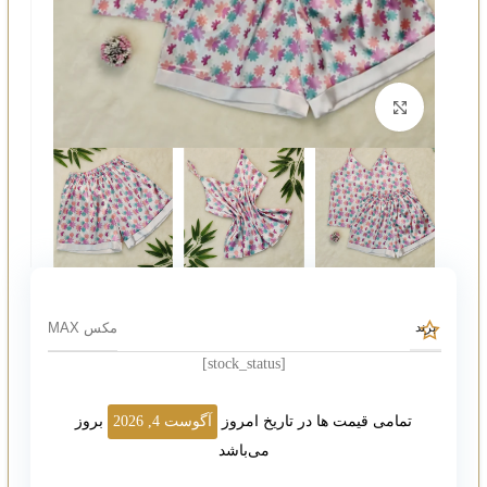
بزرگنمایی تصویر
مکس MAX
برند
[stock_status]
تمامی قیمت ها در تاریخ امروز
آگوست 4, 2026
بروز
می‌باشد