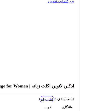
بزرگنمایی تصویر
ادکلن لانوین اکلت زنانه | LANVIN – Eclat d’Arpege for Women
دسته بندی :
ادکلن زنانه
خوب
ماندگاری