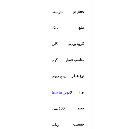
متوسط
پخش بو
خنک
طبع
گلی
گروه بویایی
گرم
مناسب فصل
ادو پرفیوم
نوع عطر
لانوین lanvin
برند
100 میل
حجم
زنانه
جنسیت