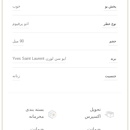
خوب
پخش بو
ادو پرفیوم
نوع عطر
90 میل
حجم
ایو سن لورن Yves Saint Laurent
برند
زنانه
جنسیت
تحویل
بسته بندی
اکسپرس
محرمانه
ضمانت
ضمانت