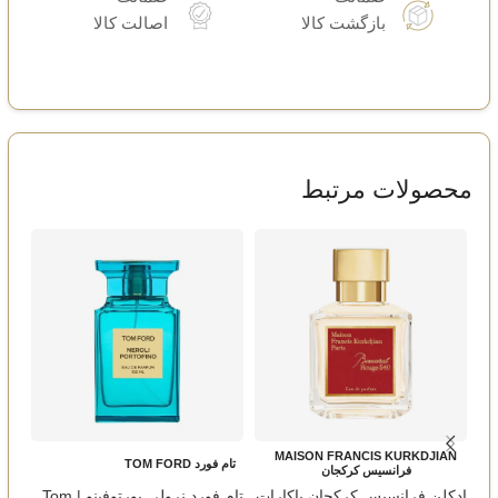
بازگشت کالا
اصالت کالا
محصولات مرتبط
MAISON FRANCIS KURKDJIAN
تام فورد TOM FORD
تام ف
فرانسیس کرکجان
ادکلن فرانسیس کرکجان باکارات
تام فورد نرولی پورتوفینو | Tom
ادک