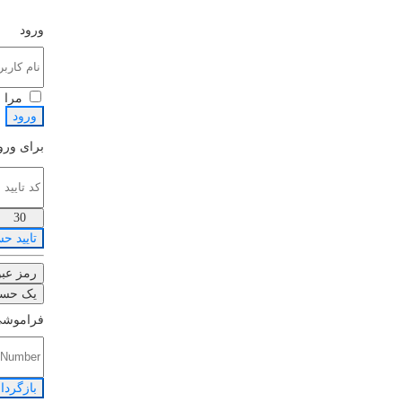
ورود
مرا 
ورود
برای ورود
30
تایید ح
رمز عبو
یک حسا
فراموشی
بازگردا