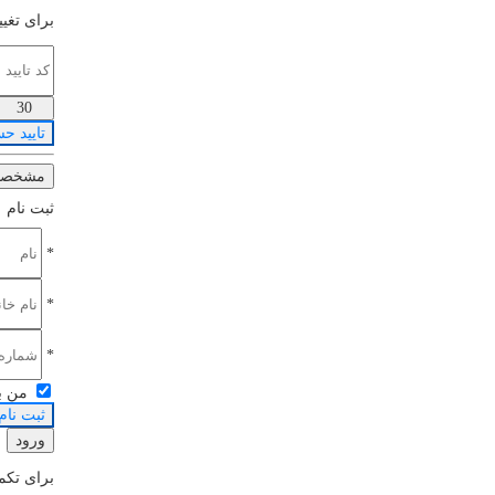
برای تغیی
30
تایید ح
مشخصات 
ثبت نام
*
*
*
من ب
ثبت نام
ورود
برای تکمی